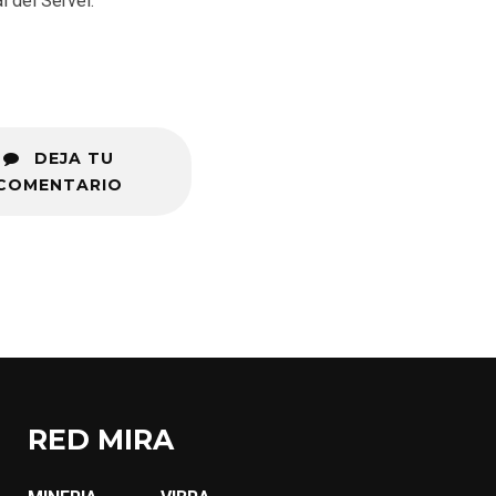
l del Servel.
DEJA TU
COMENTARIO
RED MIRA