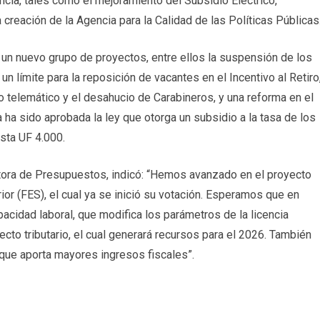
cia, tales como el mejoramiento del Subsidio Eléctrico,
 creación de la Agencia para la Calidad de las Políticas Públicas
un nuevo grupo de proyectos, entre ellos la suspensión de los
n límite para la reposición de vacantes en el Incentivo al Retiro
o telemático y el desahucio de Carabineros, y una reforma en el
ha sido aprobada la ley que otorga un subsidio a la tasa de los
sta UF 4.000.
ctora de Presupuestos, indicó: “Hemos avanzado en el proyecto
ior (FES), el cual ya se inició su votación. Esperamos que en
acidad laboral, que modifica los parámetros de la licencia
cto tributario, el cual generará recursos para el 2026. También
 que aporta mayores ingresos fiscales”.