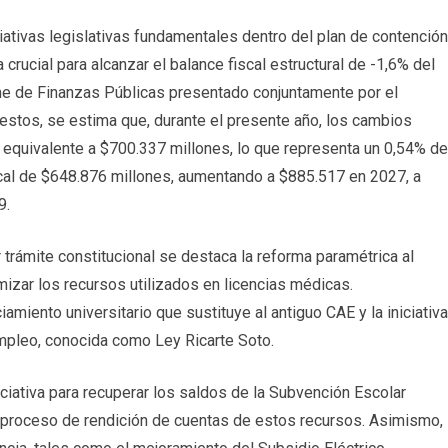
iativas legislativas fundamentales dentro del plan de contención
 crucial para alcanzar el balance fiscal estructural de -1,6% del
me de Finanzas Públicas presentado conjuntamente por el
estos, se estima que, durante el presente año, los cambios
o equivalente a $700.337 millones, lo que representa un 0,54% de
scal de $648.876 millones, aumentando a $885.517 en 2027, a
9.
trámite constitucional se destaca la reforma paramétrica al
imizar los recursos utilizados en licencias médicas.
amiento universitario que sustituye al antiguo CAE y la iniciativa
empleo, conocida como Ley Ricarte Soto.
iciativa para recuperar los saldos de la Subvención Escolar
l proceso de rendición de cuentas de estos recursos. Asimismo,